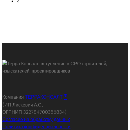
4
®
Компания
ТЕРРАКОНСАЛТ
(ИП Лискевич А.С.,
ОГРНИП 322784700365834)
Согласие на обработку данных
Политика конфиденциальности