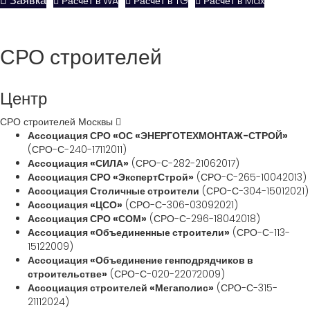
Заявка
Расчёт в WA
Расчёт в TG
Расчёт в Max
СРО строителей
Центр
СРО строителей Москвы
Ассоциация СРО «ОС «ЭНЕРГОТЕХМОНТАЖ-СТРОЙ»
(СРО-С-240-17112011)
Ассоциация «СИЛА»
(СРО-С-282-21062017)
Ассоциация СРО «ЭкспертСтрой»
(СРО-С-265-10042013)
Ассоциация Столичные строители
(СРО-С-304-15012021)
Ассоциация «ЦСО»
(СРО-С-306-03092021)
Ассоциация СРО «СОМ»
(СРО-С-296-18042018)
Ассоциация «Объединенные строители»
(СРО-С-113-
15122009)
Ассоциация «Объединение генподрядчиков в
строительстве»
(СРО-С-020-22072009)
Ассоциация строителей «Мегаполис»
(СРО-С-315-
21112024)