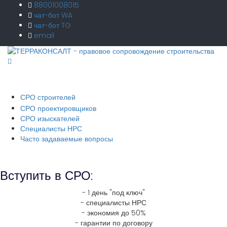
88001008015
чат-бот WA
чат-бот TG
email
СРО строителей
СРО проектировщиков
СРО изыскателей
Специалисты НРС
Часто задаваемые вопросы
Вступить в СРО:
- 1 день "под ключ"
- специалисты НРС
- экономия до 50%
- гарантии по договору