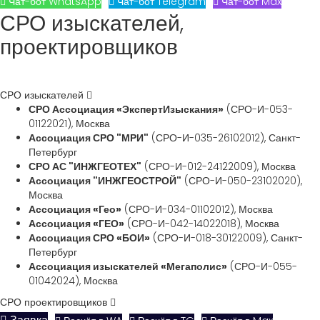
Чат-бот WhatsApp
Чат-бот Telegram
Чат-бот Max
СРО изыскателей,
проектировщиков
СРО изыскателей
СРО Ассоциация «ЭкспертИзыскания»
(СРО-И-053-
01122021), Москва
Ассоциация СРО "МРИ"
(СРО-И-035-26102012), Санкт-
Петербург
СРО АС "ИНЖГЕОТЕХ"
(СРО-И-012-24122009), Москва
Ассоциация "ИНЖГЕОСТРОЙ"
(СРО-И-050-23102020),
Москва
Ассоциация «Гео»
(СРО-И-034-01102012), Москва
Ассоциация «ГЕО»
(СРО-И-042-14022018), Москва
Ассоциация СРО «БОИ»
(СРО-И-018-30122009), Санкт-
Петербург
Ассоциация изыскателей «Мегаполис»
(СРО-И-055-
01042024), Москва
СРО проектировщиков