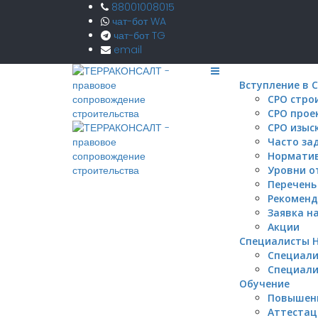
88001008015
чат-бот WA
чат-бот TG
email
Вступление в 
СРО стро
СРО про
СРО изыс
Часто за
Норматив
Уровни о
Перечень
Рекоменд
Заявка н
Акции
Специалисты 
Специал
Специал
Обучение
Повышен
Аттестац