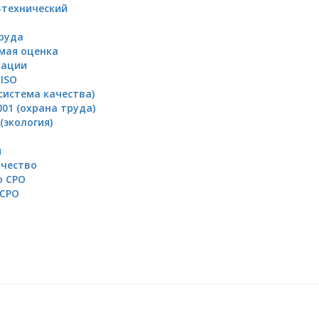
технический
руда
мая оценка
кации
ISO
(система качества)
01 (охрана труда)
 (экология)
ы
чество
о СРО
 СРО