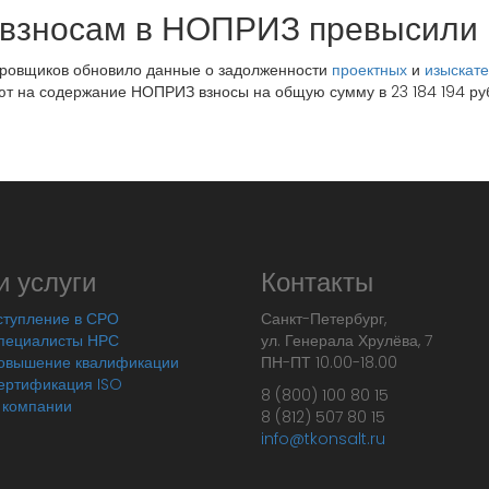
 взносам в НОПРИЗ превысили
ировщиков обновило данные о задолженности
проектных
и
изыскате
т на содержание НОПРИЗ взносы на общую сумму в 23 184 194 ру
 услуги
Контакты
ступление в СРО
Санкт-Петербург,
пециалисты НРС
ул. Генерала Хрулёва, 7
овышение квалификации
ПН-ПТ 10.00-18.00
ертификация ISO
8 (800) 100 80 15
 компании
8 (812) 507 80 15
info@tkonsalt.ru