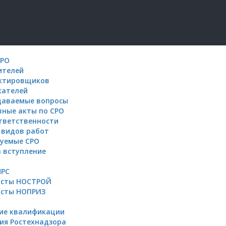
СРО
ителей
ектировщиков
кателей
даваемые вопросы
ные акты по СРО
тветственности
 видов работ
уемые СРО
а вступление
НРС
исты НОСТРОЙ
исты НОПРИЗ
ие квалификации
ия Ростехнадзора