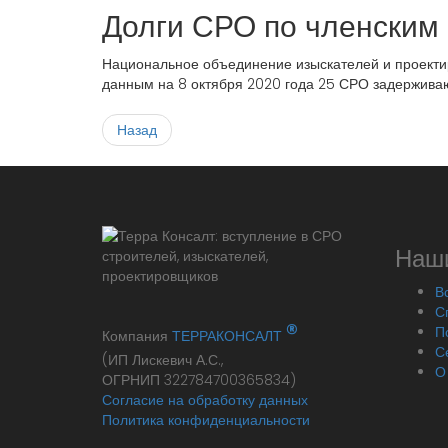
Долги СРО по членским
Национальное объединение изыскателей и проект
данным на 8 октября 2020 года 25 СРО задерживаю
Назад
Наши
В
С
®
П
Компания
ТЕРРАКОНСАЛТ
С
(ИП Лискевич А.С.,
О
ОГРНИП 322784700365834)
Согласие на обработку данных
Политика конфиденциальности