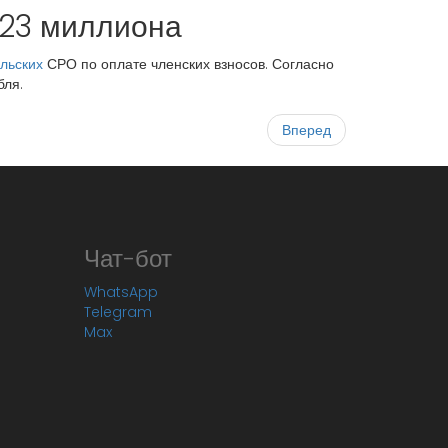
 23 миллиона
льских
СРО по оплате членских взносов. Согласно
бля.
Вперед
Чат-бот
WhatsApp
Telegram
Max