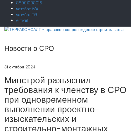
88001008015
чат-бот WA
чат-бот TG
email
Новости о СРО
31 октября 2024
Минстрой разъяснил
требования к членству в СРО
при одновременном
выполнении проектно-
изыскательских и
строительно-монтажных