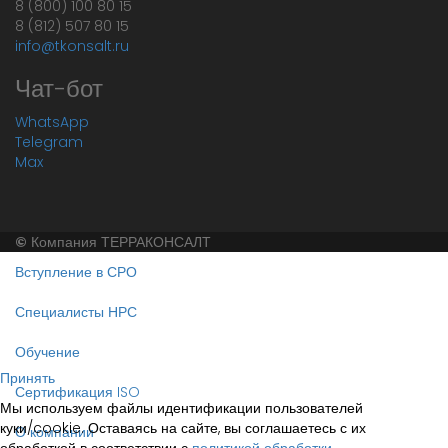
8 (800) 100 80 15
8 (812) 507 80 15
info@tkonsalt.ru
Чат-бот
WhatsApp
Telegram
Max
©
Компания ТЕРРАКОНСАЛТ
Вступление в СРО
Специалисты НРС
Обучение
Принять
Сертификация ISO
Мы используем файлы идентификации пользователей
куки/cookie. Оставаясь на сайте, вы соглашаетесь с их
О компании