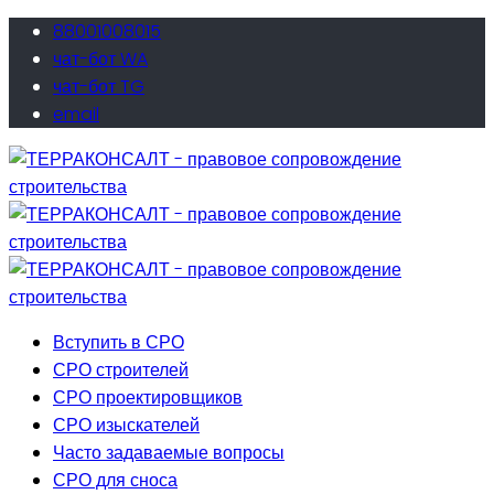
88001008015
чат-бот WA
чат-бот TG
email
Вступить в СРО
СРО строителей
СРО проектировщиков
СРО изыскателей
Часто задаваемые вопросы
СРО для сноса