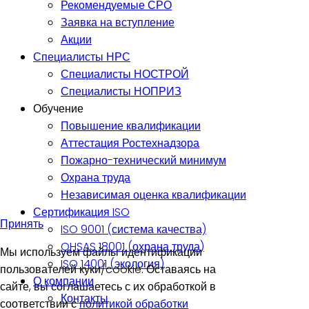
Рекомендуемые СРО
Заявка на вступление
Акции
Специалисты НРС
Специалисты НОСТРОЙ
Специалисты НОПРИЗ
Обучение
Повышение квалификации
Аттестация Ростехнадзора
Пожарно-технический минимум
Охрана труда
Независимая оценка квалификации
Сертификация ISO
Принять
ISO 9001 (система качества)
OHSAS 18001 (охрана труда)
Мы используем файлы идентификации
ISO 14001 (экология)
пользователей куки/cookie. Оставаясь на
О компании
сайте, вы соглашаетесь с их обработкой в
Контакты
соответствии с
политикой обработки