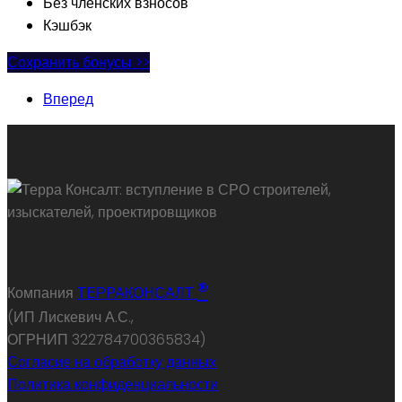
Без членских взносов
Кэшбэк
Сохранить бонусы >>
Вперед
®
Компания
ТЕРРАКОНСАЛТ
(ИП Лискевич А.С.,
ОГРНИП 322784700365834)
Согласие на обработку данных
Политика конфиденциальности